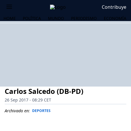
Contribuye
HOME
POLÍTICA
MUNDO
PERIODISMO
ECONOMÍA
Carlos Salcedo (DB-PD)
26 Sep 2017 - 08:29 CET
Archivado en:
DEPORTES
OS