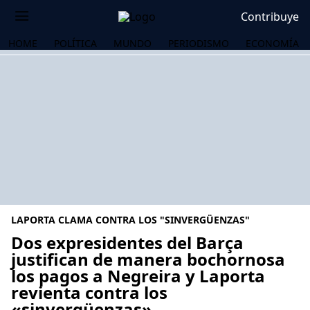
Contribuye
HOME
POLÍTICA
MUNDO
PERIODISMO
ECONOMÍA
LAPORTA CLAMA CONTRA LOS "SINVERGÜENZAS"
Dos expresidentes del Barça
justifican de manera bochornosa
los pagos a Negreira y Laporta
OS
revienta contra los
«sinvergüenzas»