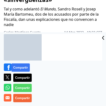
Tal y como adelantó
El Mundo,
Sandro Rosell y Josep
María Bartomeu, dos de los acusados por parte de la
Fiscalía, dan unas explicaciones que no convencen a
nadie
Carlos Martínez Cuesta
14 Mar 2023 - 10:22 CET
Archivado en:
DEPORTES
ENRÍQUEZ NEGREIRA
F.C. BARCELONA
JO
Compartir
Compartir
Compartir
Compartir