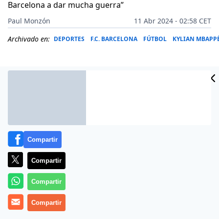
Barcelona a dar mucha guerra”
Paul Monzón
11 Abr 2024 - 02:58 CET
Archivado en:
DEPORTES
F.C. BARCELONA
FÚTBOL
KYLIAN MBAPP
Compartir
Compartir
Compartir
Con un doblete de
Raphinha
y un gol de
Christensen
Compartir
que marcó la remontada, el
Barcelona
logró una
victoria crucial en el
Parque de los Príncipes
(2-3),