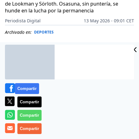
de Lookman y Sörloth. Osasuna, sin puntería, se
hunde en la lucha por la permanencia
Periodista Digital
13 May 2026 - 09:01 CET
Archivado en:
DEPORTES
Compartir
Compartir
Compartir
Compartir
El
Atlético de Madrid
brilló con luz propia en
El Sadar
durante la jornada 36 de LaLiga.