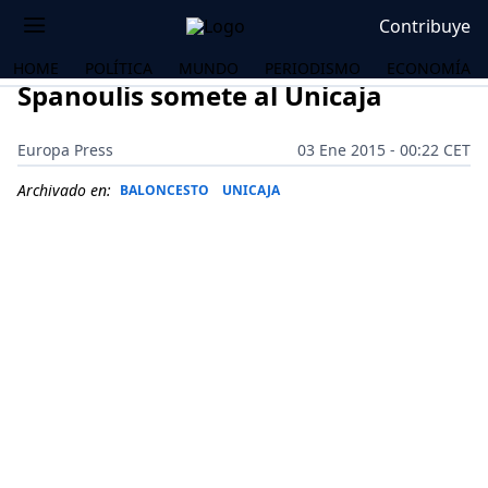
Contribuye
HOME
POLÍTICA
MUNDO
PERIODISMO
ECONOMÍA
Spanoulis somete al Unicaja
Europa Press
03 Ene 2015 - 00:22 CET
Archivado en:
BALONCESTO
UNICAJA
OS