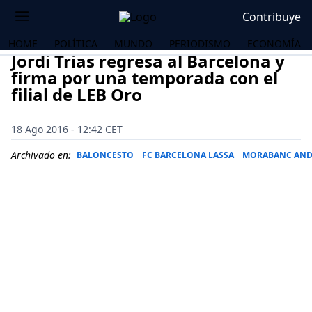
Contribuye
HOME
POLÍTICA
MUNDO
PERIODISMO
ECONOMÍA
Jordi Trias regresa al Barcelona y
firma por una temporada con el
filial de LEB Oro
18 Ago 2016 - 12:42 CET
Archivado en:
BALONCESTO
FC BARCELONA LASSA
MORABANC AN
OS