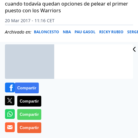
cuando todavía quedan opciones de pelear el primer
puesto con los Warriors
20 Mar 2017 - 11:16 CET
Archivado en:
BALONCESTO
NBA
PAU GASOL
RICKY RUBIO
SERG
Compartir
Compartir
Compartir
Compartir
El pívot Pau Gasol lideró esta madrugada, con 22
puntos en 20 minutos, la victoria de San Antonio Spurs