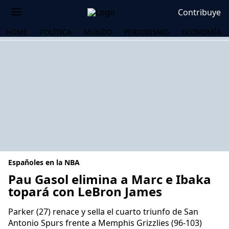
Contribuye
HOME
POLÍTICA
MUNDO
PERIODISMO
ECONOMÍA
Españoles en la NBA
Pau Gasol elimina a Marc e Ibaka
topará con LeBron James
OS
Parker (27) renace y sella el cuarto triunfo de San
Antonio Spurs frente a Memphis Grizzlies (96-103)