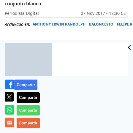
conjunto blanco
Periodista Digital
07 Nov 2017 - 18:30 CET
Archivado en:
ANTHONY ERWIN RANDOLPH
BALONCESTO
FELIPE R
Compartir
Compartir
Compartir
El Real Madrid de baloncesto continua acumulando
Compartir
problemas en sus filas. Después de un inicio de
temporada convulso por la lesión de Sergio Llull, que