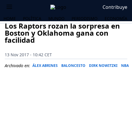
Contribuye
HOME
POLÍTICA
MUNDO
PERIODISMO
ECONOMÍA
Los Raptors rozan la sorpresa en
Boston y Oklahoma gana con
facilidad
13 Nov 2017 - 10:42 CET
Archivado en:
ÁLEX ABRINES
BALONCESTO
DIRK NOWITZKI
NBA
OS