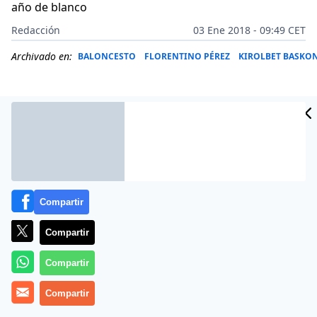
año de blanco
Redacción
03 Ene 2018 - 09:49 CET
Archivado en:
BALONCESTO
FLORENTINO PÉREZ
KIROLBET BASKO
Compartir
Compartir
Compartir
Último cuarto del derbi que el Real Madrid disputó el
Compartir
pasado domingo ante el Estudiantes. Un tapón de
Luka Doncic a Landesberg, con el que los blancos