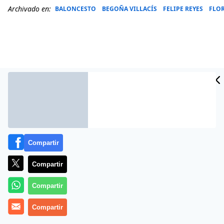
Archivado en:
BALONCESTO
BEGOÑA VILLACÍS
FELIPE REYES
FLO
Compartir
Compartir
Más información
Compartir
Compartir