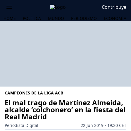
Contribuye
HOME
POLÍTICA
MUNDO
PERIODISMO
ECONOMÍA
CAMPEONES DE LA LIGA ACB
El mal trago de Martínez Almeida,
alcalde ‘colchonero’ en la fiesta del
Real Madrid
OS
Periodista Digital
22 Jun 2019 - 19:20 CET