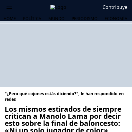
Contribuye
HOME
POLÍTICA
MUNDO
PERIODISMO
ECONOMÍA
"¿Pero qué cojones estás diciendo?", le han respondido en
redes
Los mismos estirados de siempre
critican a Manolo Lama por decir
OS
esto sobre la final de baloncesto:
«Ni un solo jugador de color»