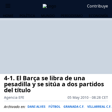
Contribuye
HOME
POLÍTICA
MUNDO
PERIODISMO
ECONOMÍA
4-1. El Barça se libra de una
pesadilla y se sitúa a dos partidos
del título
Agencia EFE
05 May 2010 - 08:28 CET
OS
Archivado en:
DANI ALVES
FÚTBOL
GRANADA C.F.
VILLARREAL C.F.