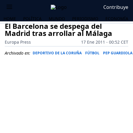
Contribuye
HOME
POLÍTICA
MUNDO
PERIODISMO
ECONOMÍA
El Barcelona se despega del
Madrid tras arrollar al Málaga
Europa Press
17 Ene 2011 - 00:52 CET
Archivado en:
DEPORTIVO DE LA CORUÑA
FÚTBOL
PEP GUARDIOLA
OS