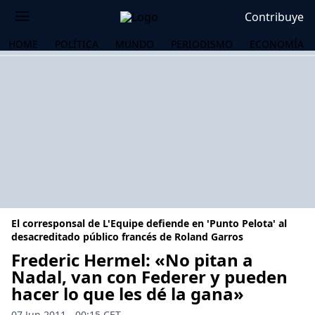
Contribuye
HOME
POLÍTICA
MUNDO
PERIODISMO
ECONOMÍA
El corresponsal de L'Equipe defiende en 'Punto Pelota' al
desacreditado público francés de Roland Garros
Frederic Hermel: «No pitan a
Nadal, van con Federer y pueden
OS
hacer lo que les dé la gana»
07 Jun 2011 - 00:15 CET