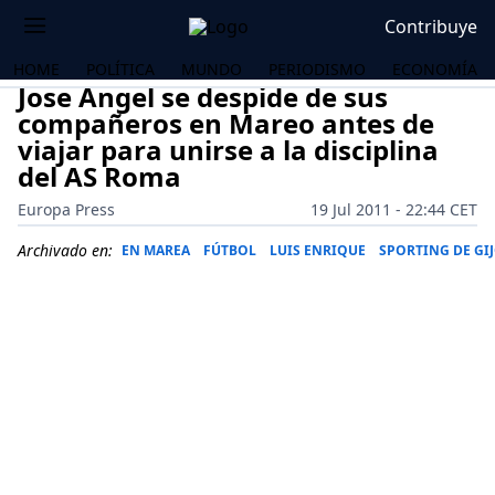
Contribuye
HOME
POLÍTICA
MUNDO
PERIODISMO
ECONOMÍA
Jose Angel se despide de sus
compañeros en Mareo antes de
viajar para unirse a la disciplina
del AS Roma
Europa Press
19 Jul 2011 - 22:44 CET
Archivado en:
EN MAREA
FÚTBOL
LUIS ENRIQUE
SPORTING DE GI
OS