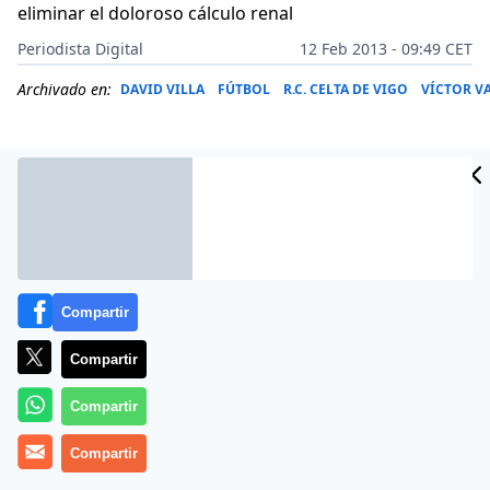
eliminar el doloroso cálculo renal
Periodista Digital
12 Feb 2013 - 09:49 CET
Archivado en:
DAVID VILLA
FÚTBOL
R.C. CELTA DE VIGO
VÍCTOR V
Compartir
Compartir
Compartir
El asturiano David Villa es duda en el Barcelona para el
Compartir
partido de Liga del próximo sábado en Granada tras
sufrir un cólico nefrítico por el que ha sido ingresado