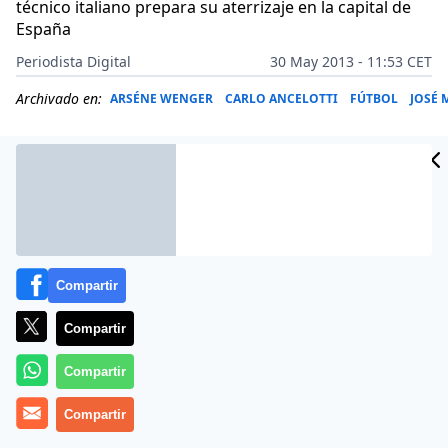
técnico italiano prepara su aterrizaje en la capital de
España
Periodista Digital
30 May 2013 - 11:53 CET
Archivado en:
ARSÉNE WENGER
CARLO ANCELOTTI
FÚTBOL
JOSÉ
Compartir
Compartir
Compartir
El
técnico italiano
prepara su aterrizaje en la capital de
Compartir
España.