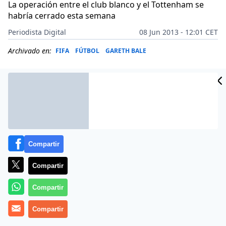
La operación entre el club blanco y el Tottenham se
habría cerrado esta semana
Periodista Digital
08 Jun 2013 - 12:01 CET
Archivado en:
FIFA
FÚTBOL
GARETH BALE
Compartir
Compartir
Compartir
Lo ha contado François Gallardo. El agente Fifa lo
Compartir
desveló en
‘Punto Pelota’.