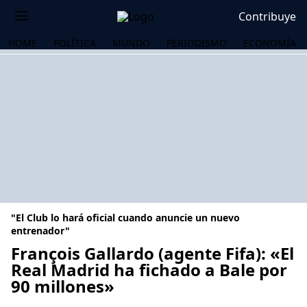
Contribuye
HOME
POLÍTICA
MUNDO
PERIODISMO
ECONOMÍA
"El Club lo hará oficial cuando anuncie un nuevo
entrenador"
François Gallardo (agente Fifa): «El
Real Madrid ha fichado a Bale por
OS
90 millones»