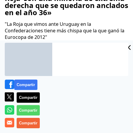
derecha que se quedaron anclados
en el año 36»
"La Roja que vimos ante Uruguay en la
Confederaciones tiene más chispa que la que ganó la
Eurocopa de 2012"
Juan Velarde
19 Jun 2013 - 08:27 CET
Archivado en:
DIEGO ARMANDO MARADONA
FÚTBOL
GRANADA C.F.
Compartir
Compartir
Compartir
Compartir