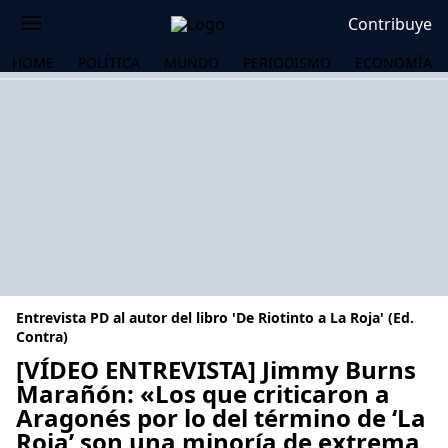
Contribuye
HOME
POLÍTICA
MUNDO
PERIODISMO
ECONOMÍA
Entrevista PD al autor del libro 'De Riotinto a La Roja' (Ed.
Contra)
[VÍDEO ENTREVISTA] Jimmy Burns
Marañón: «Los que criticaron a
OS
Aragonés por lo del término de ‘La
Roja’ son una minoría de extrema