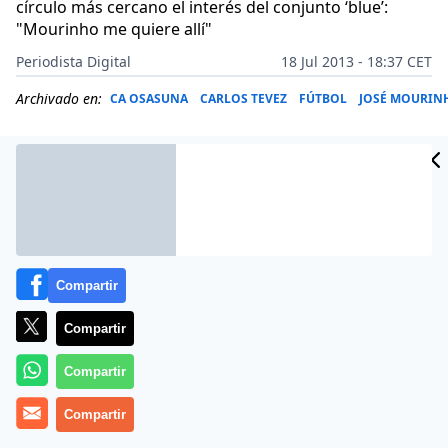
círculo más cercano el interés del conjunto ‘blue’:
"Mourinho me quiere allí"
Periodista Digital
18 Jul 2013 - 18:37 CET
Archivado en:
CA OSASUNA
CARLOS TEVEZ
FÚTBOL
JOSÉ MOURIN
Compartir
Compartir
Compartir
Más información
Compartir