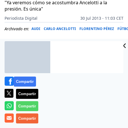
"Ya veremos cómo se acostumbra Ancelotti a la
presión. Es única"
Periodista Digital
30 Jul 2013 - 11:03 CET
Archivado en:
AUDI
CARLO ANCELOTTI
FLORENTINO PÉREZ
FÚTB
Compartir
Compartir
Compartir
El ex director deportivo del Real Madrid, Pedja
Compartir
Mijatovic, pasó en la noche del 29 de julio de 2013 por