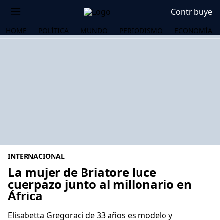
Contribuye
HOME
POLÍTICA
MUNDO
PERIODISMO
ECONOMÍA
INTERNACIONAL
La mujer de Briatore luce
cuerpazo junto al millonario en
África
OS
Elisabetta Gregoraci de 33 años es modelo y