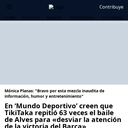
Contribuye
HOME
POLÍTICA
MUNDO
PERIODISMO
ECONOMÍA
Mónica Planas: "Bravo por esta mezcla inaudita de
información, humor y entretenimiento"
En ‘Mundo Deportivo’ creen que
TikiTaka repitió 63 veces el baile
OS
de Alves para «desviar la atención
de la victoria del Barça»