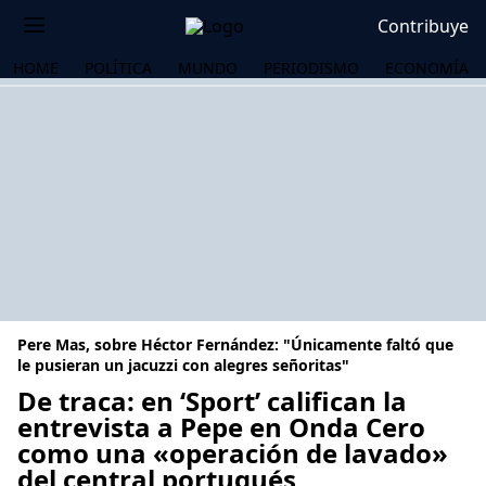
Contribuye
HOME
POLÍTICA
MUNDO
PERIODISMO
ECONOMÍA
Pere Mas, sobre Héctor Fernández: "Únicamente faltó que
le pusieran un jacuzzi con alegres señoritas"
De traca: en ‘Sport’ califican la
entrevista a Pepe en Onda Cero
OS
como una «operación de lavado»
del central portugués