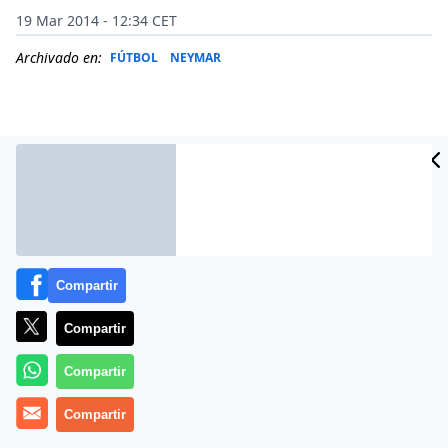
19 Mar 2014 - 12:34 CET
Archivado en:
FÚTBOL
NEYMAR
Compartir
Compartir
Más información
Compartir
Compartir