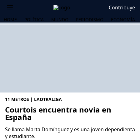
Contribuye
HOME
POLÍTICA
MUNDO
PERIODISMO
ECONOMÍA
11 METROS | LAOTRALIGA
Courtois encuentra novia en
España
OS
Se llama Marta Domínguez y es una joven dependienta
y estudiante.