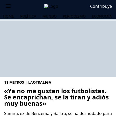
Contribuye
HOME
POLÍTICA
MUNDO
PERIODISMO
ECONOMÍA
11 METROS | LAOTRALIGA
«Ya no me gustan los futbolistas.
Se encaprichan, se la tiran y adiós
muy buenas»
OS
Samira, ex de Benzema y Bartra, se ha desnudado para