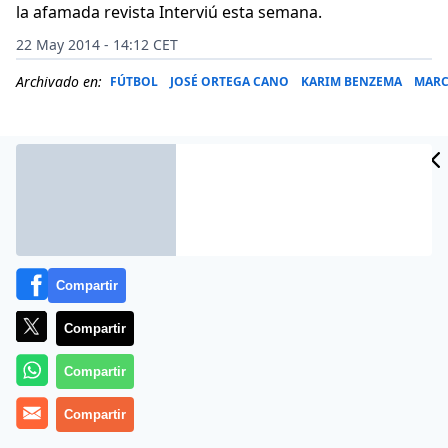
la afamada revista Interviú esta semana.
22 May 2014 - 14:12 CET
Archivado en:
FÚTBOL
JOSÉ ORTEGA CANO
KARIM BENZEMA
MARC
Compartir
Compartir
Compartir
Más información
Compartir