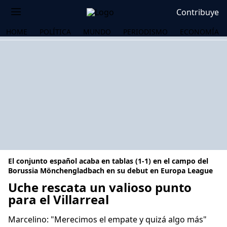
Contribuye
HOME
POLÍTICA
MUNDO
PERIODISMO
ECONOMÍA
El conjunto español acaba en tablas (1-1) en el campo del
Borussia Mönchengladbach en su debut en Europa League
Uche rescata un valioso punto
para el Villarreal
OS
Marcelino: "Merecimos el empate y quizá algo más"