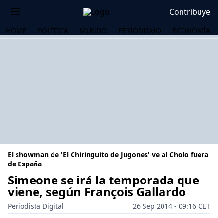
Contribuye
HOME
POLÍTICA
MUNDO
PERIODISMO
ECONOMÍA
El showman de 'El Chiringuito de Jugones' ve al Cholo fuera
de España
Simeone se irá la temporada que
viene, según François Gallardo
OS
Periodista Digital
26 Sep 2014 - 09:16 CET