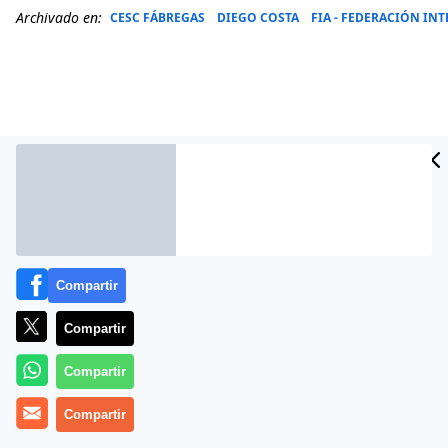
Archivado en:
CESC FÁBREGAS
DIEGO COSTA
FIA - FEDERACIÓN I
Compartir
Compartir
Más información
Compartir
Compartir