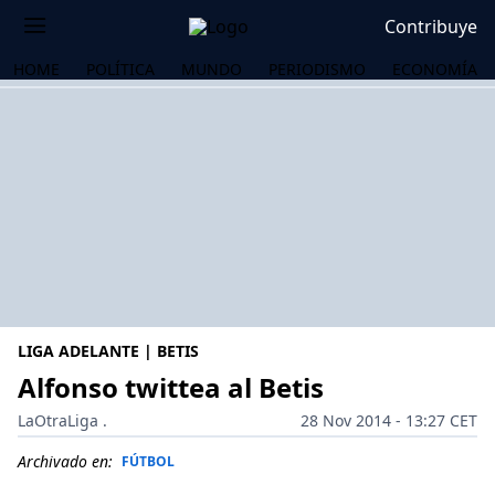
Contribuye
HOME
POLÍTICA
MUNDO
PERIODISMO
ECONOMÍA
LIGA ADELANTE | BETIS
Alfonso twittea al Betis
LaOtraLiga .
28 Nov 2014 - 13:27 CET
OS
Archivado en:
FÚTBOL