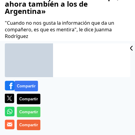
ahora también a los de
Argentina»
"Cuando no nos gusta la información que da un
compañero, es que es mentira", le dice Juanma
Rodríguez
Redacción 24por7
28 Nov 2014 - 02:23 CET
Archivado en:
FÚTBOL
JOSÉ MOURINHO
MIGUEL CARDENAL
NEYM
Compartir
Compartir
Compartir
Compartir