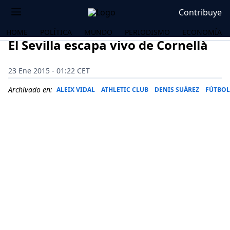
Contribuye
HOME
POLÍTICA
MUNDO
PERIODISMO
ECONOMÍA
El Sevilla escapa vivo de Cornellà
23 Ene 2015 - 01:22 CET
Archivado en:
ALEIX VIDAL
ATHLETIC CLUB
DENIS SUÁREZ
FÚTBOL
OS