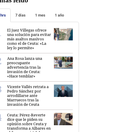
más leído
 hrs
7 días
1 mes
1 año
El juez Villegas ofrece
una solución para evitar
más asaltos masivos
como el de Ceuta: «La
ley lo permite»
Ana Rosa lanza una
preocupante
advertencia tras la
invasión de Ceuta:
«Hace temblar»
Vicente Vallés retrata a
Pedro Sánchez por
arrodillarse ante
Marruecos tras la
invasión de Ceuta
Ceuta: Pérez-Reverte
dice que le piden su
opinión sobre Ceuta y
transforma a Albares en