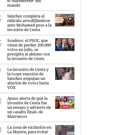
el ‘hazmerreír’ del
mundo
Sánchez completa el
ridículo arrodillándose
ante Mohamed pese a la
invasión de Ceuta
Sondeos: el PSOE, que
viene de perder 200.000
votos en julio, se
precipita al abismo con
la invasión de Ceuta
La invasión de Ceuta y
la torpe reacción de
Sánchez empujan un
aluvión de votos hacia
VOX
Ayuso alerta de que la
invasión de Ceuta fue
un ensayo y advierte de
un «asalto final» de
Marruecos
La zona de exclusión en
La Mareta, para evitar