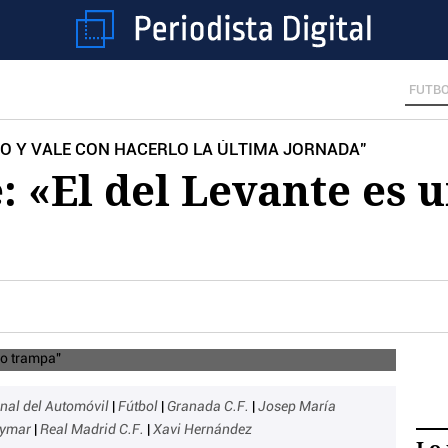
FUTB
O Y VALE CON HACERLO LA ÚLTIMA JORNADA"
: «El del Levante es 
onal del Automóvil
|
Fútbol
|
Granada C.F.
|
Josep María
ymar
|
Real Madrid C.F.
|
Xavi Hernández