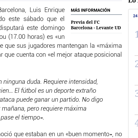
Lo 
Barcelona, Luis Enrique
MÁS INFORMACIÓN
24
do este sábado que el
Previa del FC
Barcelona - Levante UD
disputará este domingo
ou (17.00 horas) es «un
ere que sus jugadores mantengan la «máxima
r que cuenta con «el mejor ataque posicional
n ninguna duda. Requiere intensidad,
cien… El fútbol es un deporte extraño
ataca puede ganar un partido. No digo
ar mañana, pero requiere máxima
 pase el tiempo».
onoció que estaban en un «buen momento», no