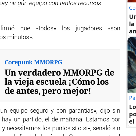
 hay ningún equipo con tantos recursos
Co
U
la
afirmó que «todos» los jugadores «son
an
os minutos».
Corepunk MMORPG
Un verdadero MMORPG de
la vieja escuela ¡Cómo los
de antes, pero mejor!
Pa
Lo
un equipo seguro y con garantías», dijo sin
po
lo hay un partido, el de mañana. Estamos por
el
 y necesitamos los puntos sí o sí», señaló sin