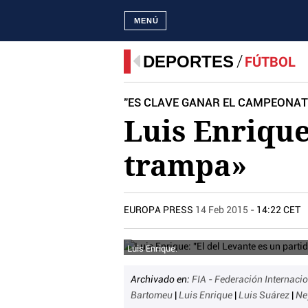
MENÚ
DEPORTES
FÚTBOL
"ES CLAVE GANAR EL CAMPEONAT
Luis Enrique
trampa»
EUROPA PRESS
14 Feb 2015
- 14:22 CET
Luis Enrique.
Archivado en:
FIA - Federación Internaci
Bartomeu
|
Luis Enrique
|
Luis Suárez
|
Ne