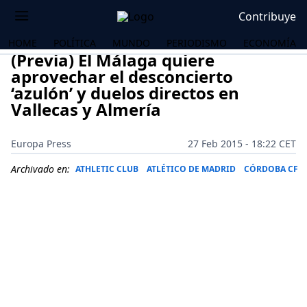
Contribuye
HOME
POLÍTICA
MUNDO
PERIODISMO
ECONOMÍA
(Previa) El Málaga quiere
aprovechar el desconcierto
‘azulón’ y duelos directos en
Vallecas y Almería
Europa Press
27 Feb 2015 - 18:22 CET
Archivado en:
ATHLETIC CLUB
ATLÉTICO DE MADRID
CÓRDOBA CF
OS