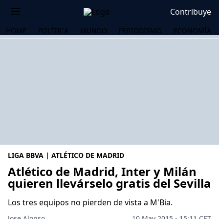
Contribuye
HOME
POLÍTICA
MUNDO
PERIODISMO
ECONOMÍA
LIGA BBVA | ATLÉTICO DE MADRID
Atlético de Madrid, Inter y Milán
quieren llevárselo gratis del Sevilla
OS
Los tres equipos no pierden de vista a M'Bia.
Jose Alonso
10 May 2015 - 15:11 CET