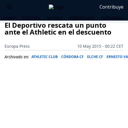
Contribuye
HOME
POLÍTICA
MUNDO
PERIODISMO
ECONOMÍA
El Deportivo rescata un punto
ante el Athletic en el descuento
Europa Press
10 May 2015 - 00:22 CET
Archivado en:
ATHLETIC CLUB
CÓRDOBA CF
ELCHE CF
ERNESTO V
OS