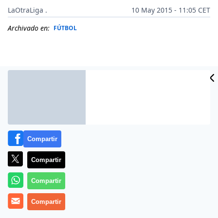
LaOtraLiga .
10 May 2015 - 11:05 CET
Archivado en:
FÚTBOL
Compartir
Compartir
Más información
Compartir
Compartir