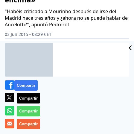
"Habéis criticado a Mourinho después de irse del
Madrid hace tres años y ¿ahora no se puede hablar de
Ancelotti?", apuntó Pedrerol
03 Jun 2015 - 08:29 CET
Archivado en:
CARLO ANCELOTTI
FÚTBOL
GRANADA C.F.
JOSÉ MO
Compartir
Compartir
Compartir
Compartir