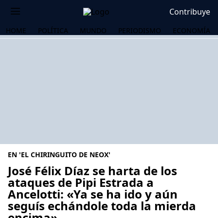
Contribuye
HOME
POLÍTICA
MUNDO
PERIODISMO
ECONOMÍA
EN 'EL CHIRINGUITO DE NEOX'
José Félix Díaz se harta de los
ataques de Pipi Estrada a
Ancelotti: «Ya se ha ido y aún
OS
seguís echándole toda la mierda
encima»