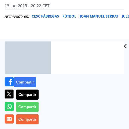
13 Jun 2015 - 20:22 CET
Archivado en:
CESC FÁBREGAS
FÚTBOL
JOAN MANUEL SERRAT
JUL
Compartir
Compartir
Más información
Compartir
Compartir