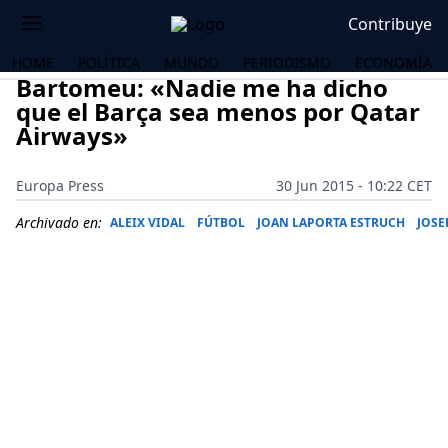
Contribuye
HOME
POLÍTICA
MUNDO
PERIODISMO
ECONOMÍA
Bartomeu: «Nadie me ha dicho
que el Barça sea menos por Qatar
Airways»
Europa Press
30 Jun 2015 - 10:22 CET
Archivado en:
ALEIX VIDAL
FÚTBOL
JOAN LAPORTA ESTRUCH
JOSE
OS