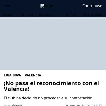
Contribuye
HOME
POLÍTICA
MUNDO
PERIODISMO
ECONOMÍA
LIGA BBVA | VALENCIA
¡No pasa el reconocimiento con el
Valencia!
OS
El club ha decidido no proceder a su contratación.
Jose Alonso
30 Jun 2015 - 01:08 CET