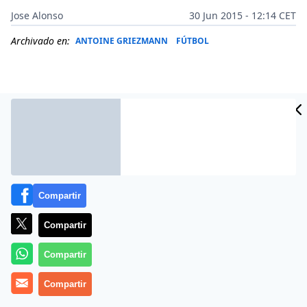
Jose Alonso
30 Jun 2015 - 12:14 CET
Archivado en:
ANTOINE GRIEZMANN
FÚTBOL
Compartir
Compartir
Compartir
El PAOK ha ofrecido al equipo donostiarra 1 millón de
euros por la cesión de Alfred Finnbogason, el que
Compartir
estaba llamado a hacer olvidar a Griezmann en el