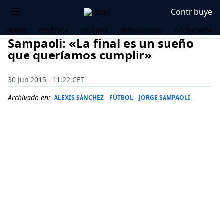
Contribuye
HOME
POLÍTICA
MUNDO
PERIODISMO
ECONOMÍA
Sampaoli: «La final es un sueño
que queríamos cumplir»
30 Jun 2015 - 11:22 CET
Archivado en:
ALEXIS SÁNCHEZ
FÚTBOL
JORGE SAMPAOLI
OS