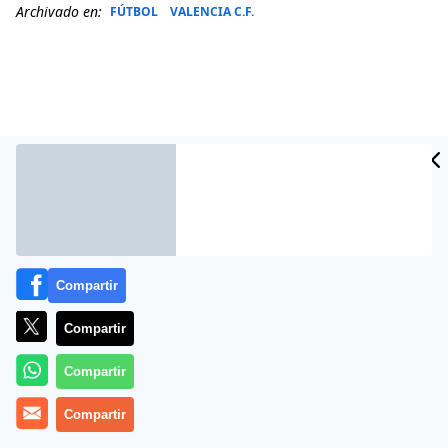
Archivado en:
FÚTBOL
VALENCIA C.F.
Compartir
Más información
Compartir
Compartir
Compartir