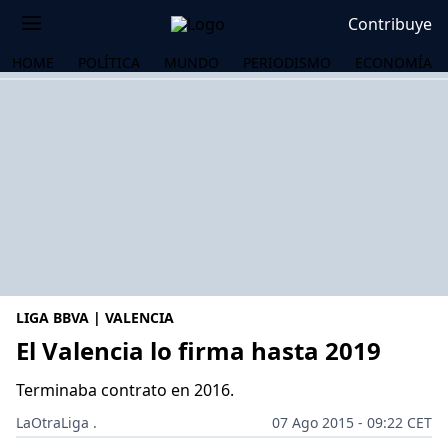
Contribuye
HOME
POLÍTICA
MUNDO
PERIODISMO
ECONOMÍA
LIGA BBVA | VALENCIA
El Valencia lo firma hasta 2019
Terminaba contrato en 2016.
OS
LaOtraLiga .
07 Ago 2015 - 09:22 CET