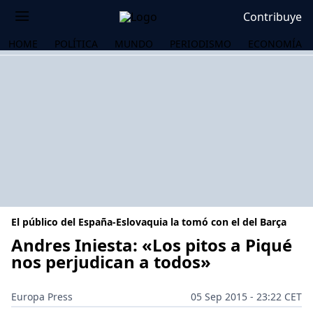
Contribuye
HOME
POLÍTICA
MUNDO
PERIODISMO
ECONOMÍA
El público del España-Eslovaquia la tomó con el del Barça
Andres Iniesta: «Los pitos a Piqué
nos perjudican a todos»
OS
Europa Press
05 Sep 2015 - 23:22 CET