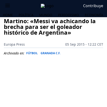
Contribuye
HOME
POLÍTICA
MUNDO
PERIODISMO
ECONOMÍA
Martino: «Messi va achicando la
brecha para ser el goleador
histórico de Argentina»
Europa Press
05 Sep 2015 - 12:22 CET
Archivado en:
FÚTBOL
GRANADA C.F.
OS