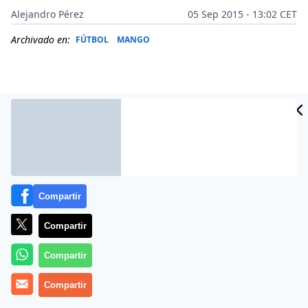
Alejandro Pérez
05 Sep 2015 - 13:02 CET
Archivado en:
FÚTBOL
MANGO
Compartir
Compartir
Más información
Compartir
Compartir